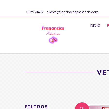
3322773437
cliente@fraganciasplasticas.com
INICIO
VE
FILTROS
SIN