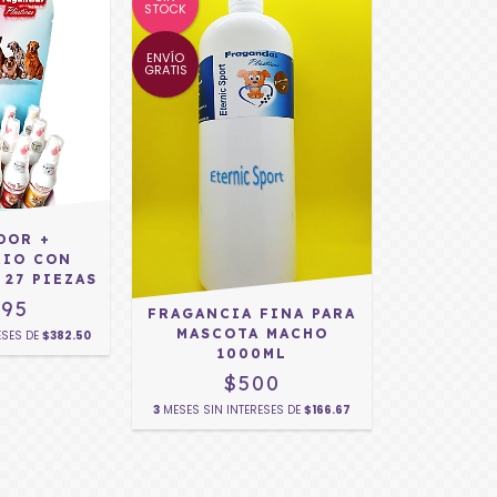
STOCK
ENVÍO
GRATIS
DOR +
RIO CON
 27 PIEZAS
295
FRAGANCIA FINA PARA
MASCOTA MACHO
ESES DE
$382.50
1000ML
$500
3
MESES SIN INTERESES DE
$166.67