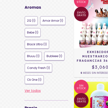
STOCK
Aromas
ENVÍO
GRATIS
212 (1)
Amor Amor (1)
Bebe (1)
Black Ultra (1)
EXHIBIDO
Bluuu (1)
Bubleee (1)
MUESTRARIO
FRAGANCIAS 36
$3,06
Candy Fresh (1)
6
MESES SIN INTERES
Ck One (1)
SIN
STOCK
Ver todos
ENVÍO
GRATIS
Precio