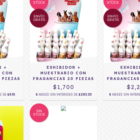
STOCK
STOCK
ENVÍO
ENVÍO
GRATIS
GRATIS
R +
EXHIBIDOR +
EXHIBI
 CON
MUESTRARIO CON
MUESTRA
 PIEZAS
FRAGANCIAS 20 PIEZAS
FRAGANCIAS
0
$1,700
$2,
ES DE
$510
6
MESES SIN INTERESES DE
$283.33
6
MESES SIN INTER
SIN
STOCK