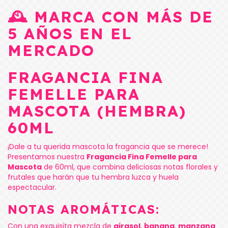
🕰️ MARCA CON MÁS DE
5 AÑOS EN EL
MERCADO
FRAGANCIA FINA
FEMELLE PARA
MASCOTA (HEMBRA)
60ML
¡Dale a tu querida mascota la fragancia que se merece!
Presentamos nuestra
Fragancia Fina Femelle para
Mascota
de 60ml, que combina deliciosas notas florales y
frutales que harán que tu hembra luzca y huela
espectacular.
NOTAS AROMÁTICAS:
Con una exquisita mezcla de
girasol
,
banana
,
manzana