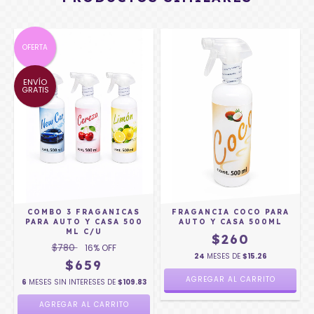
OFERTA
ENVÍO
GRATIS
COMBO 3 FRAGANICAS
FRAGANCIA COCO PARA
L
PARA AUTO Y CASA 500
AUTO Y CASA 500ML
ML C/U
$260
$780
16
% OFF
24
MESES DE
$15.26
$659
6
MESES SIN INTERESES DE
$109.83
AGREGAR AL CARRITO