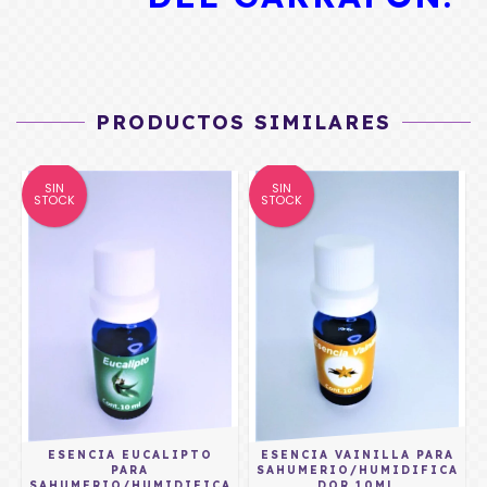
PRODUCTOS SIMILARES
SIN
SIN
STOCK
STOCK
ESENCIA EUCALIPTO
ESENCIA VAINILLA PARA
A
PARA
SAHUMERIO/HUMIDIFICA
SAHUMERIO/HUMIDIFICA
DOR 10ML