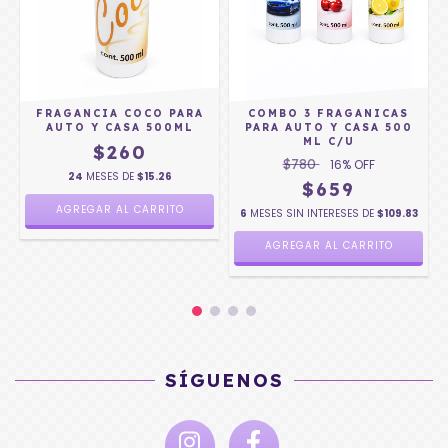
FRAGANCIA COCO PARA
COMBO 3 FRAGANICAS
L
AUTO Y CASA 500ML
PARA AUTO Y CASA 500
ML C/U
$260
$780
16
% OFF
24
MESES DE
$15.26
$659
6
MESES SIN INTERESES DE
$109.83
AGREGAR AL CARRITO
SÍGUENOS