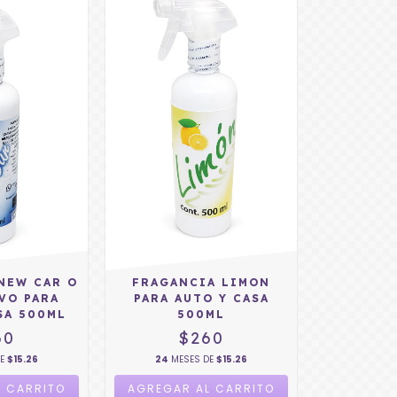
NEW CAR O
FRAGANCIA LIMON
VO PARA
PARA AUTO Y CASA
SA 500ML
500ML
60
$260
DE
$15.26
24
MESES DE
$15.26