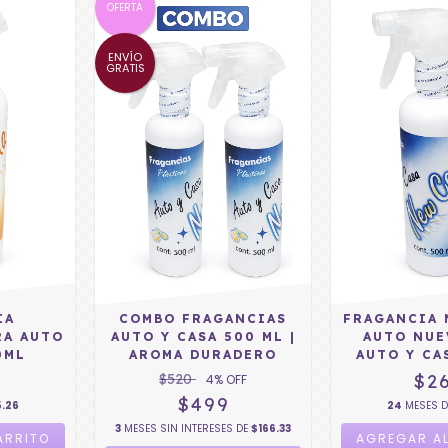
OFERTA
ENVÍO
GRATIS
IA
COMBO FRAGANCIAS
FRAGANCIA 
RA AUTO
AUTO Y CASA 500 ML |
AUTO NUE
0ML
AROMA DURADERO
AUTO Y CA
$520
$2
4
% OFF
$499
5.26
24
MESES 
3
MESES SIN INTERESES DE
$166.33