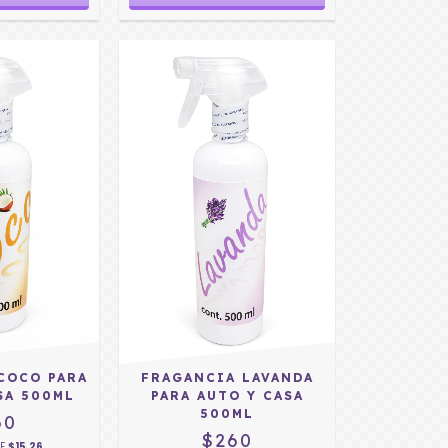
COCO PARA
FRAGANCIA LAVANDA
SA 500ML
PARA AUTO Y CASA
500ML
60
$260
DE
$15.26