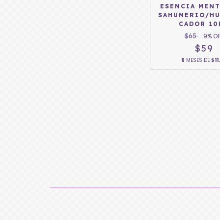
ESENCIA MENT
SAHUMERIO/HU
CADOR 10
$65
9
% O
$59
6
MESES DE
$11