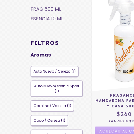
FRAG 500 ML
ESENCIA 10 ML
FILTROS
Aromas
Auto Nuevo / Cereza (1)
Auto Nuevo/eternic Sport
(1)
FRAGANC
MANDARINA PA
Carolina/ Vainilla (1)
Y CASA 50
$260
Coco / Cereza (1)
24
MESES DE
$1