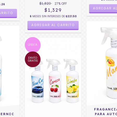
$1,820
27
% OFF
5.26
$1,329
6
MESES SIN INTERESES DE
$221.50
OFERTA
ENVÍO
GRATIS
FRAGANCI
TERNIC
PARA AUT