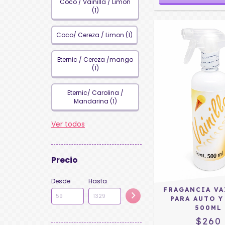
Coco / Vainilla / Limon
(1)
Coco/ Cereza / Limon (1)
Eternic / Cereza /mango
(1)
Eternic/ Carolina /
Mandarina (1)
Ver todos
Precio
Desde
Hasta
FRAGANCIA VA
PARA AUTO Y
500ML
$260