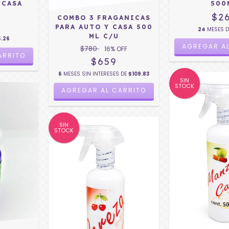
 CASA
500
$2
COMBO 3 FRAGANICAS
PARA AUTO Y CASA 500
24
MESES 
ML C/U
5.26
$780
16
% OFF
$659
6
MESES SIN INTERESES DE
$109.83
SIN
STOCK
AGREGAR AL CARRITO
SIN
STOCK