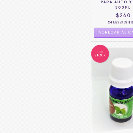
PARA AUTO Y
500ML
$260
24
MESES DE
$1
SIN
STOCK