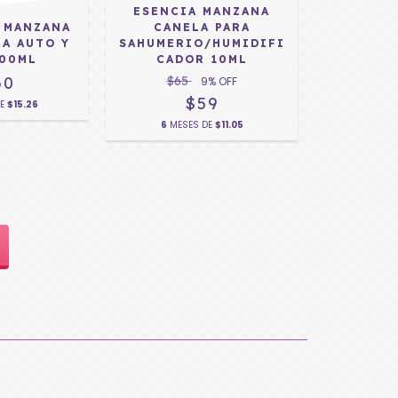
ESENCIA MANZANA
CANELA PARA
 MANZANA
SAHUMERIO/HUMIDIFI
RA AUTO Y
CADOR 10ML
500ML
$65
60
9
% OFF
$59
DE
$15.26
6
MESES DE
$11.05