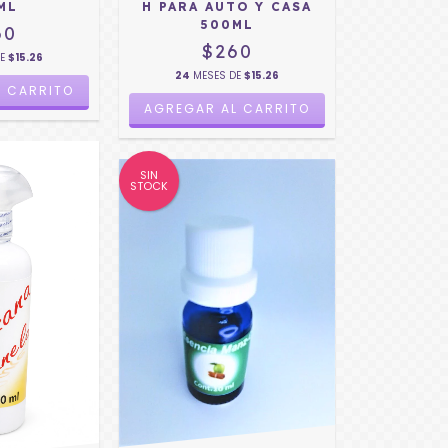
ML
H PARA AUTO Y CASA
500ML
60
$260
DE
$15.26
24
MESES DE
$15.26
SIN
STOCK