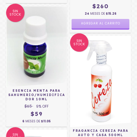
$260
SIN
24
MESES DE
$15.26
STOCK
SIN
STOCK
ESENCIA MENTA PARA
SAHUMERIO/HUMIDIFICA
DOR 10ML
$65
9
% OFF
$59
6
MESES DE
$11.05
FRAGANCIA CEREZA PARA
SIN
AUTO Y CASA 500ML